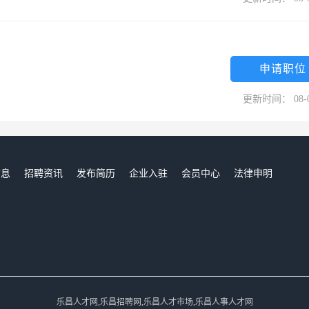
申请职位
更新时间： 08-
信息
招聘资讯
发布简历
企业入驻
会员中心
法律申明
们
乐昌人才网,乐昌招聘网,乐昌人才市场,乐昌人事人才网