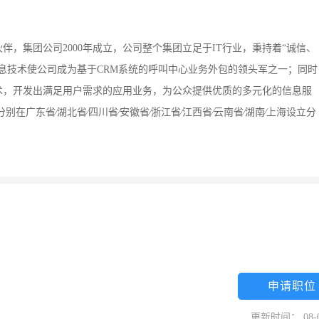
，集团公司2000年成立，公司整个集团立足于IT行业，秉持着“诚信、
息技术使公司成为基于CRM系统的呼叫中心业务外包的领头军之一；同时
术，开发出满足用户需求的应用业务，为公众提供优质的多元化的信息服
广东省∕湖北省∕四川省∕安徽省∕浙江省∕江西省∕云南省∕湖南∕上海设立分
申请职位
更新时间： 08-