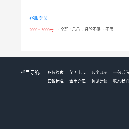
客服专员
/
全职
/
乐昌
/
经验不限
/
不限
2000～3000元
栏目导航:
职位搜索
简历中心
名企展示
一句话
套餐标准
金币充值
意见建议
联系我