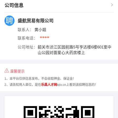
公司信息
盛航贸易有限公司
联系人：
黄小姐
****
联系电话：
公司地址：
韶关市浈江区园前路5号亨达楼6楼601室中
山公园对面爱心大药房楼上
温馨提示
1、本平台仅供信息发布，不会收取押金、保证金！
2、请告知用人单位，是在
乐昌人才网
tqlx.cn上看到该招聘信息的！