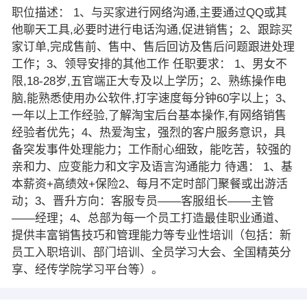
职位描述： 1、与买家进行网络沟通,主要通过QQ或其
他聊天工具,必要时进行电话沟通,促进销售；2、跟踪买
家订单,完成售前、售中、售后回访及售后问题跟进处理
工作；3、领导安排的其他工作 任职要求： 1、男女不
限,18-28岁,五官端正大专及以上学历；2、熟练操作电
脑,能熟悉使用办公软件,打字速度每分钟60字以上；3、
一年以上工作经验,了解淘宝后台基本操作,有网络销售
经验者优先；4、热爱淘宝，强烈的客户服务意识，具
备突发事件处理能力；工作耐心细致，能吃苦，较强的
亲和力、应变能力和文字及语言沟通能力 待遇： 1、基
本薪资+高绩效+保险2、每月不定时部门聚餐或出游活
动；3、晋升方向：客服专员——客服组长——主管
——经理；4、总部为每一个员工打造最佳职业通道、
提供丰富销售技巧和管理能力等专业性培训（包括：新
员工入职培训、部门培训、全员学习大会、全国精英分
享、经传学院学习平台等）。