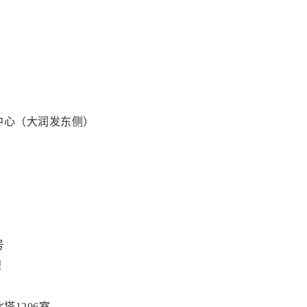
中心（大润发东侧）
号
理
塔1206室