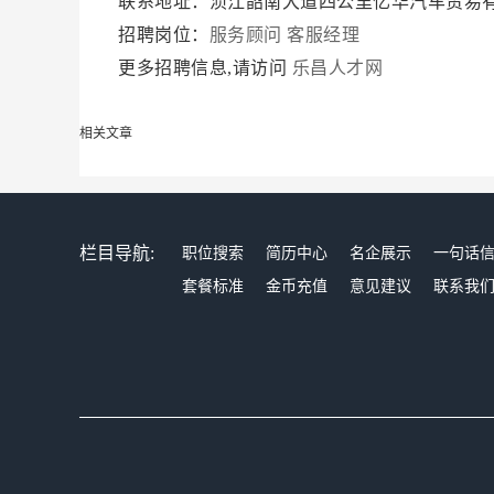
联系地址：浈江韶南大道四公里亿华汽车贸易
招聘岗位：
服务顾问
客服经理
更多招聘信息,请访问
乐昌人才网
相关文章
栏目导航:
职位搜索
简历中心
名企展示
一句话
套餐标准
金币充值
意见建议
联系我